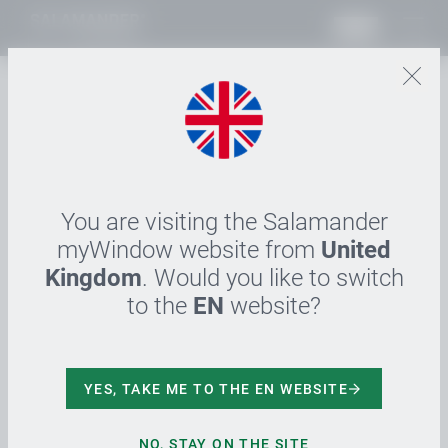
PT
22.04.2024
Mother's Earth Day
1970 wurde der internationale Mother’s Earth Day
You are visiting the Salamander
initiiert. Ein Aktionstag im Zeichen des
myWindow website from
United
Umweltschutzes, der dazu aufruft, dass wir unser
Kingdom
. Would you like to switch
Konsumverhalten in Bezug auf ökologische und
to the
EN
website?
nachhaltige Aspekte überdenken.
Rethink, reduce, remove, release, reuse, repair und
recycle
sind einige “R” Disziplinen zur Inspiration.
YES, TAKE ME TO THE EN WEBSITE
Bei Salamander wird der Schutz der Umwelt seit der
NO, STAY ON THE SITE