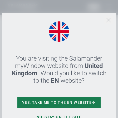
PT
08.07.2024
Auftakt einer neuen
Eventreihe in
Türkheim
You are visiting the Salamander
myWindow website from
United
Kingdom
. Would you like to switch
Türkheim, Juli 2024 – kürzlich fand der erste
to the
EN
website?
Salamander Experts Talk statt, der den Auftakt zu
einer spannenden neuen Eventreihe markiert. Zu
diesem ersten Treffen hatte Co-CEO Till
Schmiedeknecht Architekten, Planer und Fachleute
YES, TAKE ME TO THE EN WEBSITE
aus der Münchner Bau- und Interior-Szene
eingeladen. Die Veranstaltung, die auf dem
NO, STAY ON THE SITE