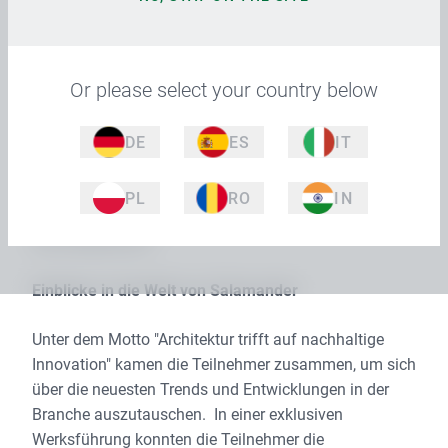
Salamander-Werksgelände in Türkheim stattfand,
bot eine hervorragende Plattform für den Austausch
über nachhaltige Strategien in den Bereichen
Or please select your country below
Architektur und Fensterdesign.
Der studierte Architekt Till Schmiedeknecht betont die
DE
ES
IT
Bedeutung solcher Diskussionsrunden: „Wir
entwickeln unsere Fensterprofile aus Architektensicht.
PL
RO
IN
Deshalb ist uns der Austausch so wichtig“, erklärte
Schmiedeknecht.“
Einblicke in die Welt von Salamander
Unter dem Motto "Architektur trifft auf nachhaltige
Innovation" kamen die Teilnehmer zusammen, um sich
über die neuesten Trends und Entwicklungen in der
Branche auszutauschen. In einer exklusiven
Werksführung konnten die Teilnehmer die