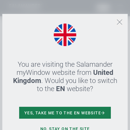
PT
01.06.2022
Salamander stellt auf
Fensterbau Frontale aus
You are visiting the Salamander
Mit Vorfreude blickt Salamander Window & Door
myWindow website from
United
Systems vom 12. – 15. Juli 2022 nach Nürnberg, um
Kingdom
. Would you like to switch
das prämierte Greta®Fenster, das neue
to the
EN
website?
Plattformsystem greenEvolution mit dem innovativen
„S3_Smart Sales System“ Konzept sowie weitere
Neuheiten der Branche vorzustellen. Innovation,
YES, TAKE ME TO THE EN WEBSITE
Design und Nachhaltigkeit werden mit dem neu
entwickelten „myWindow_Experience“-Messestand
auf der diesjährigen Summer Edition der Frontale in
NO, STAY ON THE SITE