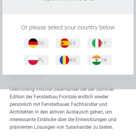
einem erlebnisorientierten Ansatz für die
Fachbesucher vollkommen neu inszeniert.
Or please select your country below
Türkheim/Unterallgäu, 01.06.2022. Für Salamander ist
die „Fensterbau Frontale“ schon immer ein ganz
DE
ES
IT
besonderes Event. Daher sendet das Traditionshaus
aus dem Unterallgäu mit seiner Teilnahme an der
diesjährigen europäischen Fenster-Leitmesse ein
PL
RO
IN
starkes Signal an die Fenster-Branche sowie an die
Messe Nürnberg.
Gleichzeitig möchte Salamander bei der Summer
Edition der Fensterbau Frontale endlich wieder
persönlich mit Fensterbauer, Fachhändler und
Architekten in den aktiven Austausch gehen, um
interessante Einblicke über die Entwicklungen und
prämierten Lösungen von Salamander zu bieten.